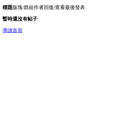
標題
版塊/群組
作者
回復/查看
最後發表
暫時還沒有帖子
導讀首頁