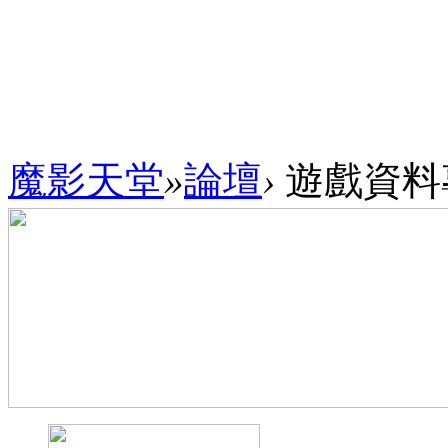
魔影天堂
»
論壇
›
遊戲資料