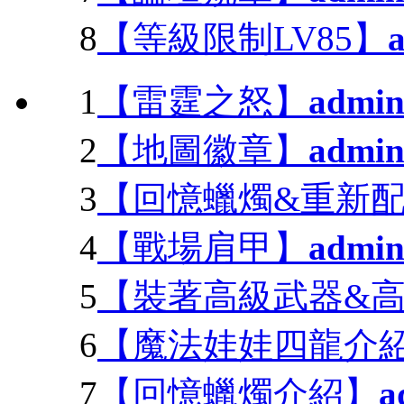
8
【等級限制LV85】
1
【雷霆之怒】
admi
2
【地圖徽章】
admi
3
【回憶蠟燭&重新
4
【戰場肩甲】
admi
5
【裝著高級武器&
6
【魔法娃娃四龍介
7
【回憶蠟燭介紹】
a