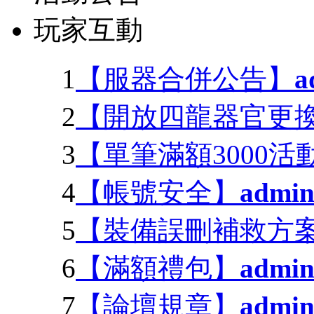
玩家互動
1
【服器合併公告】
a
2
【開放四龍器官更
3
【單筆滿額3000活
4
【帳號安全】
admi
5
【裝備誤刪補救方
6
【滿額禮包】
admi
7
【論壇規章】
admi